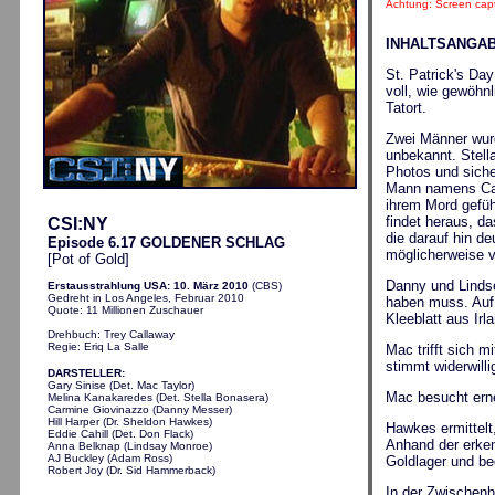
Achtung: Screen capt
INHALTSANGA
St. Patrick's Da
voll, wie gewöhnl
Tatort.
Zwei Männer wurde
unbekannt. Stell
Photos und siche
Mann namens Cam
ihrem Mord gefüh
findet heraus, d
CSI:NY
die darauf hin d
Episode 6.17 GOLDENER SCHLAG
möglicherweise v
[Pot of Gold]
Danny und Lindse
Erstausstrahlung US
A: 10. März 2010
(CBS)
Gedreht in Los Angeles, Februar 2010
haben muss. Auf 
Quote: 11 Millionen Zuschauer
Kleeblatt aus Ir
Drehbuch: Trey Callaway
Regie: Eriq La Salle
Mac trifft sich 
stimmt widerwilli
DARSTELLER:
Gary Sinise (Det. Mac Taylor)
Mac besucht erne
Melina Kanakaredes (Det. Stella Bonasera)
Carmine Giovinazzo (Danny Messer)
Hill Harper (Dr. Sheldon Hawkes)
Hawkes ermittelt
Eddie Cahill (Det. Don Flack)
Anhand der erken
Anna Belknap (Lindsay Monroe)
AJ Buckley (Adam Ross)
Goldlager und be
Robert Joy (Dr. Sid Hammerback)
In der Zwischenh