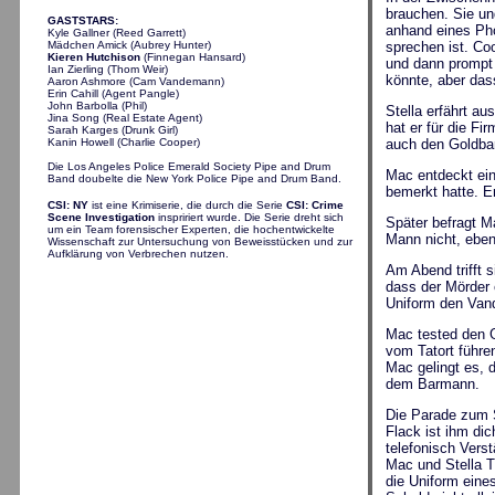
brauchen. Sie u
GASTSTARS:
anhand eines Pho
Kyle Gallner (Reed Garrett)
Mädchen Amick (Aubrey Hunter)
sprechen ist. Co
Kieren Hutchison
(Finnegan Hansard)
und dann prompt 
Ian Zierling (Thom Weir)
könnte, aber dass
Aaron Ashmore (Cam Vandemann)
Erin Cahill (Agent Pangle)
John Barbolla (Phil)
Stella erfährt a
Jina Song (Real Estate Agent)
hat er für die F
Sarah Karges (Drunk Girl)
Kanin Howell (Charlie Cooper)
auch den Goldbar
Die Los Angeles Police Emerald Society Pipe and Drum
Mac entdeckt ein
Band doubelte die New York Police Pipe and Drum Band.
bemerkt hatte. Er
CSI: NY
ist eine Krimiserie, die durch die Serie
CSI: Crime
Scene Investigation
inspririert wurde. Die Serie dreht sich
Später befragt M
um ein Team forensischer Experten, die hochentwickelte
Mann nicht, eben
Wissenschaft zur Untersuchung von Beweisstücken und zur
Aufklärung von Verbrechen nutzen.
Am Abend trifft 
dass der Mörder e
Uniform den Vand
Mac tested den G
vom Tatort führe
Mac gelingt es, 
dem Barmann.
Die Parade zum St
Flack ist ihm di
telefonisch Verst
Mac und Stella T
die Uniform eine