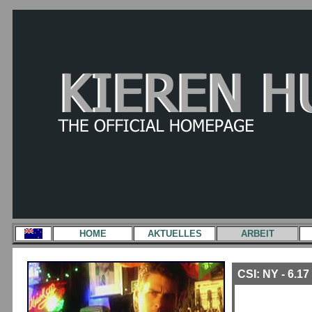
HOME
AKTUELLES
ARBEIT
CSI: NY - 6.1