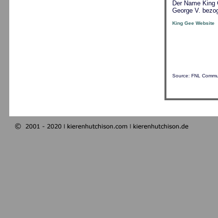
Der Name King G
George V. bezog
King Gee Website
Source: FNL Commun