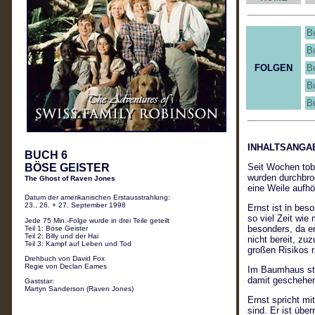
B
B
FOLGEN
B
B
B
INHALTSANG
BUCH 6
BÖSE GEISTER
Seit Wochen tobt
wurden durchbroc
The Ghost of Raven Jones
eine Weile aufhö
Datum der amerikanischen Erstausstrahlung:
23., 26. + 27. September 1998
Ernst ist in beso
so viel Zeit wie
Jede 75 Min.-Folge wurde in drei Teile geteilt
besonders, da er
Teil 1: Böse Geister
Teil 2: Billy und der Hai
nicht bereit, z
Teil 3: Kampf auf Leben und Tod
großen Risikos r
Drehbuch von David Fox
Regie von Declan Eames
Im Baumhaus stel
damit geschehen
Gaststar:
Martyn Sanderson (Raven Jones)
Ernst spricht mi
sind. Er ist über