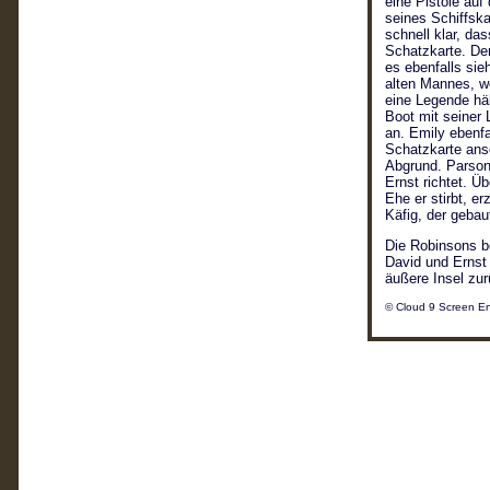
eine Pistole auf
seines Schiffsk
schnell klar, da
Schatzkarte. Der
es ebenfalls sie
alten Mannes, we
eine Legende häl
Boot mit seiner 
an. Emily ebenfa
Schatzkarte ansc
Abgrund. Parsons
Ernst richtet. Ü
Ehe er stirbt, 
Käfig, der gebau
Die Robinsons b
David und Ernst 
äußere Insel zur
© Cloud 9 Screen En