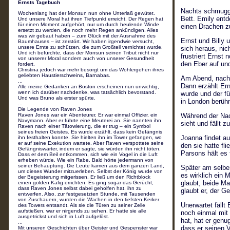
Ernsts Tagebuch
Nachts schmugge
Wochenlang hat der Monsun nun ohne Unterlaß gewütet.
Bett. Emily entd
Und unsere Moral hat ihren Tiefpunkt erreicht. Der Regen hat
für einen Moment aufgehört, nur um durch heulende Winde
einen Drachen z
ersetzt zu werden, die noch mehr Regen ankündigen. Alles
was wir gebaut haben – zum Glück mit der Ausnahme des
Ernst und Billy 
Baumhauses – ist zerstört. Wir haben irgendwie versucht,
unsere Ernte zu schützen, die zum Großteil vernichtet wurde.
sich heraus, nich
Und ich befürchte, dass der Monsun seinen Tribut nicht nur
frustriert Ernst
von unserer Moral sondern auch von unserer Gesundheit
den Eber auf un
fordert.
Christina jedoch war mehr besorgt um das Wohlergehen ihres
geliebten Haustierschweins, Barnabas.
Am Abend, nach 
...
Dann erzählt Ern
Alle meine Gedanken an Boston erscheinen nun unwichtig,
wenn ich darüber nachdenke, was tatsächlich bevorstand.
wurde und der f
Und was Bruno als erster spürte.
in London berüh
...
Die Legende von Raven Jones
Raven Jones war ein Abenteurer. Er war einmal Offizier, ein
Während der Nach
Navymann. Aber er führte eine Meuterei an. Sie nannten ihn
sieht und fällt 
Raven nach einer Tätowierung, die er trug – ein Symbol
seines freien Geistes. Es wurde erzählt, dass kein Gefängnis
Joanna findet au
ihn festhalten konnte. Sie hielten ihn im Tower gefangen, wo
er auf seine Exekution wartete. Aber Raven verspottete seine
den sie hatte fl
Gefängniswärter, indem er sagte, sie würden ihn nicht töten.
Parsons hält es 
Dass er dem Beil entkommen, sich wie ein Vogel in die Luft
erheben würde. Wie ein Rabe. Bald hörte jedermann von
seiner Behauptung. Die Leute kamen aus dem ganzen Land,
Später am selben
um dieses Wunder mitzuerleben. Selbst der König wurde von
es wirklich ein
der Begeisterung mitgerissen. Er ließ um den Richtblock
glaubt, beide Ma
einen golden Käfig errichten. Es ging sogar das Gerücht,
dass Raven Jones selbst dabei geholfen hat, ihn zu
glaubt er, der G
entwerfen. Also, zur festgesetzten Stunde, mit Tausenden
von Zuschauern, wurden die Wachen in den tiefsten Kerker
Unerwartet fällt
des Towers entsandt. Als sie die Türen zu seiner Zelle
aufstießen, war er nirgends zu sehen. Er hatte sie alle
noch einmal mit
ausgetrickst und sich in Luft aufgelöst.
hat, hat er genu
...
dass er seinen V
Mit unseren Geschichten über Geister und Gespenster war