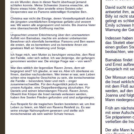
es ein Wunder, dass in dieser Nacht überhaupt jemand
schlafen konnte. Meine Schwester Joanna erwachte, als
David sucht nach
Bruno etwas hörte. Aber anstelle eines Geistes oder
antwortet ihm, 
Gespenstes war es Parsons widerwilliger Komplize Ben.
...
Billy ist nicht 
Christina war nicht die Einzige, deren Vorstellungskraft durch
gelingt es schlie
die jüngsten unerklärlichen Ereignisse gefärbt und verzerrt
Emily schreien h
war. Wir waren alle angespannt und nervös. Bis Joanna Vater
eine überraschende Eröffnung machte.
Warnung der Geis
...
Ungeachtet unserer Erleichterung über den unerwarteten
Indessen haben 
Auftritt von Barnabas, machte ein anderer unbekannter
Bewohner sich ebenfalls bemerkbar. Parsons und Ben waren
das Skelett eben
die ersten, die es bemerkten und es bereitete ihnen ein
einen großen St
gewisses Maß an Verwirrung und Sorge.
beobachten, wie 
...
Ich frage mich, wen Mutter zu beruhigen versuchte, den Rest
der Familie, oder sich selbst. Ich war derjenige, der gefangen
Barnabas findet
genommen worden war. Die einzige Frage war – von wem?
und Ernst aufbr
...
War dies wirklich der legendäre Raven Jones, dem wir
Gespräch mit sei
begegnet sind? Ich glaube, er war es. Aber ich überlasse es
Ihnen, darüber nachzudenken. Wer immer er war, sein Leben
Der Monsun setzt
schien eine tragische Geschichte zu sein, die ironischerweise
die Familie – besonders Vater und mich – enger
die Insel wirklic
zusammenschweißte. Für den Augenblick jedoch war es
mit dem Floß auf
unsere Aufgabe, eine Doppelbeerdigung abzuhalten. Für
werden, auf den 
Daniels und seinen lebenslangen Freund, Raven Jones.
Obwohl ihre Körper die Insel niemals verlassen werden,
Joanna und folgt
haben ihre Seelen Frieden gefunden und sind aufgestiegen.
Mann niedergesc
...
Aus Respekt für die tragischen Seelen bereiteten wir, um ihre
Leben zu feiern, ein Mahl von Ravens Reisfeld zu. Es war
Früh am nächste
seine einzige Nahrungsform gewesen und stellte sich
mit einer Aufsch
ironischerweise als sein wahrer Schatz heraus.
Sie präparieren
verließen die Ins
Der alte Mann h